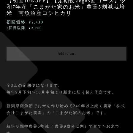
【初回10%OFF】【定期便2kg×3回コース】令
和7年産「こまがた家のお米」農薬5割減栽培
米 南魚沼産コシヒカリ
初回価格: ¥2,430
2回目以降: ¥2,700
Ship to Japan only
Add to cart
日本国内にお住まいの方向け
全3回の定期便になります。
毎年9月下旬〜10月中旬より新米に切り替え予定です。
新潟県南魚沼でお米を作り始めて240年以上続く農家「株式
会社こまがた農園」の「こまがた家のお米」です。
栽培期間中農薬5割減（ 農薬9成分以内）で育てたお米で