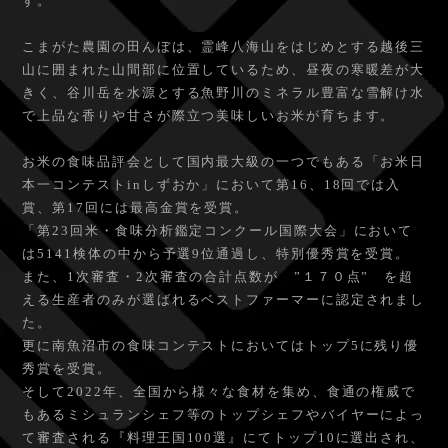
す。
こまがた農園の田んぼは、霊峰八海山をはじめとする越後三
山に囲まれた山間部に位置しているため、昼夜の寒暖差が大
きく、谷川岳を水源とする魚野川のミネラル豊富な雪解け水
で上品な香りや甘さが際立つ美味しいお米が育ちます。
お米の食味品評会として国内最大級の一つでもある「お米日
本一コンテストinしずおか」において第16、18回では入
賞、第17回には最高金賞を受賞。
「第23回米・食味分析鑑定コンクール国際大会」において
は5141検体の中から予選9位通過し、特別優秀賞を受賞。
また、1次審査・2次審査の合計点数が ”１７０点” を超
える生産者のみが選ばれるベストファーマーに認定されまし
た。
更に南魚沼市の食味コンテストにおいてはトップ5に残り優
秀賞を受賞。
そして2022年、全国から様々な食材を集め、食通の権威で
もあるミシュランシェフ等のトップシェフやバイヤーによっ
て審査される『料理王国100選』にてトップ10に選出され、