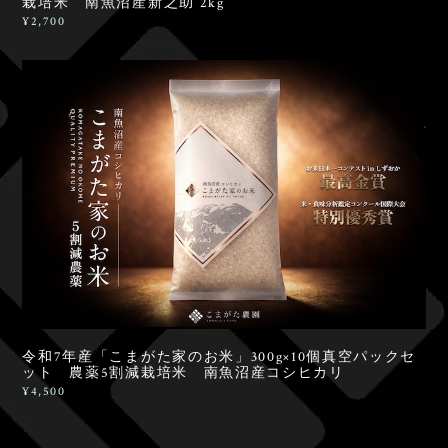
栽培米 南魚沼産新之助 2kg
¥2,700
令和7年産「こまがた家のお米」300g×10個真空パックセ
ット 農薬5割減栽培米 南魚沼産コシヒカリ
¥4,500