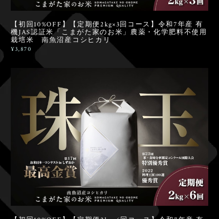
【初回10%OFF】【定期便2kg×3回コース】令和7年産 有
機JAS認証米「こまがた家のお米」農薬・化学肥料不使用
栽培米 南魚沼産コシヒカリ
¥3,870