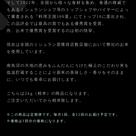
そして2022年、全国から様々な食材を集め、食通の権威で
もあるミシュランシェフ等のトップシェフやバイヤーによっ
て審査される『料理王国100選』にてトップ10に選出され、
この品評会では最高の賞でもある優秀賞を受賞。
尚、お米で優秀賞を受賞するのは初の快挙。
現在は全国のミシュラン星獲得店数店舗において弊社のお米
を使用しています。
南魚沼の大地の恵みをふんだんにうけた極上のこだわり米を
低温貯蔵することにより新米の美味しさ・香りをそのまま
に、いつでも食卓にお届けします。
こちらは2kg（精米）の商品になります。
ご注文いただいてから精米致します。
※この商品は定期便です。毎月1回、全12回のお届け予定です。
※価格は1回分の価格になります。