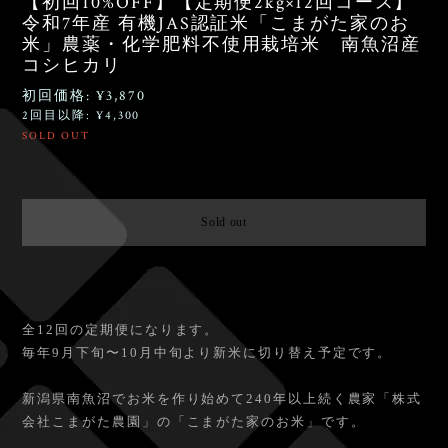
【初回10%OFF】【定期便2kg×12回コース】
令和7年産 有機JAS認証米「こまがた家のお
米」農薬・化学肥料不使用栽培米 南魚沼産
コシヒカリ
初回価格: ¥3,870
2回目以降: ¥4,300
SOLD OUT
Ship to Japan only
Sold out
日本国内にお住まいの方向け
全12回の定期便になります。
毎年9月下旬〜10月中旬より新米に切り替え予定です。
新潟県南魚沼でお米を作り始めて240年以上続く農家「株式
会社こまがた農園」の「こまがた家のお米」です。