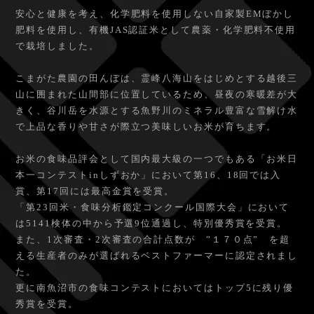
安心と健康を考え、化学肥料を使用しない自家製EMぼかし
肥料を使用し、有機JAS認証米として農薬・化学肥料不使用
で栽培しました。
こまがた農園の田んぼは、霊峰八海山をはじめとする越後三
山に囲まれた山間部に位置しているため、昼夜の寒暖差が大
きく、谷川岳を水源とする魚野川のミネラル豊富な雪解け水
で上品な香りや甘さが際立つ美味しいお米が育ちます。
お米の食味品評会として国内最大級の一つでもある「お米日
本一コンテストinしずおか」において第16、18回では入
賞、第17回には最高金賞を受賞。
「第23回米・食味分析鑑定コンクール国際大会」において
は5141検体の中から予選9位通過し、特別優秀賞を受賞。
また、1次審査・2次審査の合計点数が ”１７０点” を超
える生産者のみが選ばれるベストファーマーに認定されまし
た。
更に南魚沼市の食味コンテストにおいてはトップ5に残り優
秀賞を受賞。