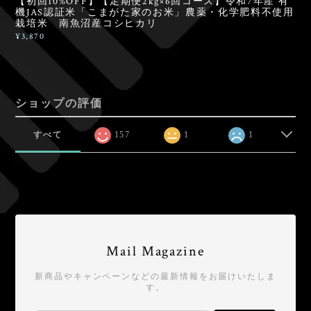
【初回10%OFF】【定期便2kg×6回コース】令和7年産 有
機JAS認証米「こまがた家のお米」農薬・化学肥料不使用
栽培米 南魚沼産コシヒカリ
¥3,870
ショップの評価
すべて
157
1
1
Mail Magazine
新商品やキャンペーンなどの最新情報をお届けいたしま
す。