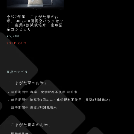
令和7年産「こまがた家のお
米」300g×10個真空パックセッ
ト 農薬8割減栽培米 南魚沼
産コシヒカリ
¥5,200
SOLD OUT
商品カテゴリ
「こまがた家のお米」
栽培期間中 農薬・化学肥料不使用 栽培米
栽培期間中 除草剤1回のみ・化学肥料不使用（農薬8割減栽培）
栽培期間中 農薬5割減栽培米
「こまがた農園のお米」