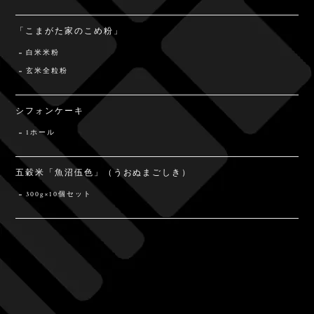
「こまがた家のこめ粉」
白米米粉
玄米全粒粉
シフォンケーキ
1ホール
五穀米「魚沼伍色」（うおぬまごしき）
300g×10個セット