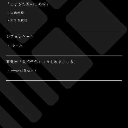
「こまがた家のこめ粉」
白米米粉
玄米全粒粉
シフォンケーキ
1ホール
五穀米「魚沼伍色」（うおぬまごしき）
300g×10個セット