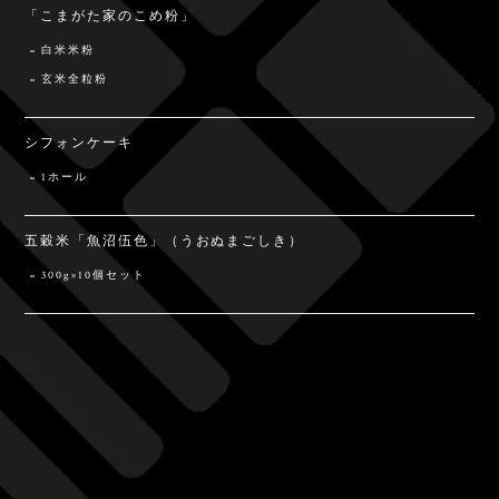
「こまがた家のこめ粉」
白米米粉
玄米全粒粉
シフォンケーキ
1ホール
五穀米「魚沼伍色」（うおぬまごしき）
300g×10個セット