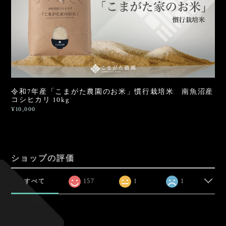
令和7年産「こまがた農園のお米」慣行栽培米 南魚沼産
コシヒカリ 10kg
¥10,000
ショップの評価
すべて
157
1
1