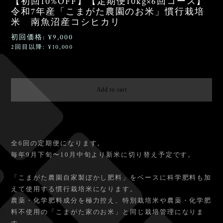
【初回10%OFF】【定期便10kg×6回コース】
令和7年産「こまがた農園のお米」慣行栽培
米 南魚沼産コシヒカリ
初回価格: ¥9,000
2回目以降: ¥10,000
Ship to Japan only
Add to cart
日本国内にお住まいの方向け
全6回の定期便になります。
毎年9月下旬〜10月中旬より新米に切り替え予定です。
「こまがた農園自家製ぼかし肥料」をベースに科学肥料も加
えて使用する慣行栽培米になります。
農薬・化学肥料成分を極力控え、特別栽培米や農薬・化学肥
料不使用の「こまがた家のお米」と同じ栽培管理になりま