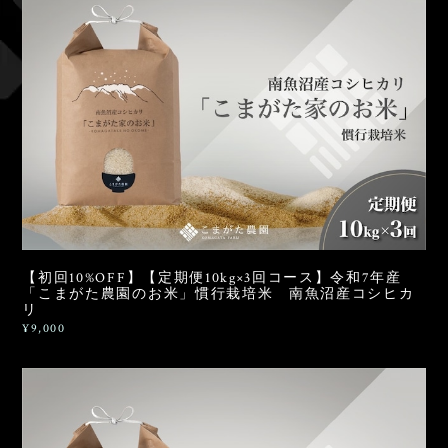
【初回10%OFF】【定期便10kg×3回コース】令和7年産
「こまがた農園のお米」慣行栽培米 南魚沼産コシヒカ
リ
¥9,000