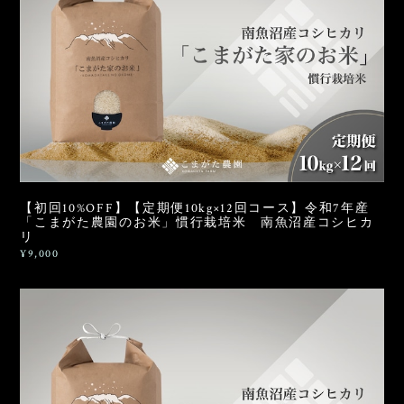
【初回10%OFF】【定期便10kg×12回コース】令和7年産
「こまがた農園のお米」慣行栽培米 南魚沼産コシヒカ
リ
¥9,000